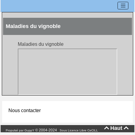
Maladies du vignoble
Maladies du vignoble
Nous contacter
Haut


© 2004-2024
Propulsé par GuppY
Sous Licence Libre CeCILL