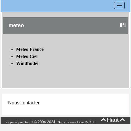
meteo
Météo France
Météo Ciel
Windfinder
Nous contacter
Haut


© 2004-2024
Propulsé par GuppY
Sous Licence Libre CeCILL